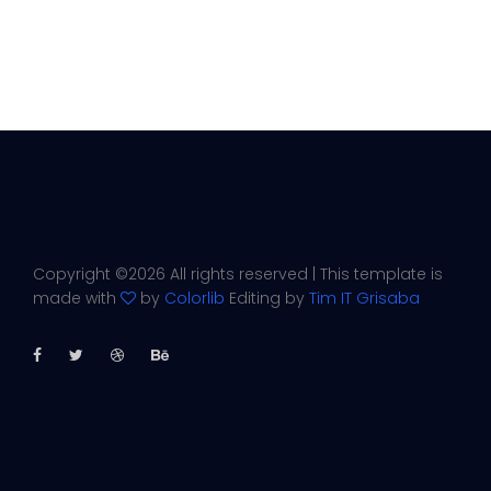
Copyright ©
2026 All rights reserved | This template is
made with
by
Colorlib
Editing by
Tim IT Grisaba